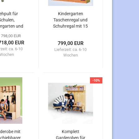
ehpult für
Kindergarten
Schulen,
Taschenregal und
ergarten und
Schuhregal mit 15
ta günstig
Fächern
 798,00 EUR
kaufen.
718,00 EUR
799,00 EUR
rzeit:
ca. 6-10
Lieferzeit:
ca. 6-10
Wochen
Wochen
-10%
derobe mit
Komplett
schiebbarer
Garderoben für