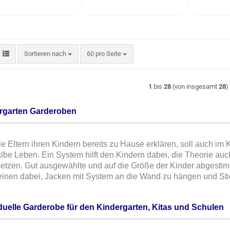
Sortieren nach
pro Seite
Sortieren nach
60 pro Seite
1
bis
28
(von insgesamt
28
)
rgarten Garderoben
e Eltern ihren Kindern bereits zu Hause erklären, soll auch im 
lbe Leben. Ein System hilft den Kindern dabei, die Theorie a
tzen. Gut ausgewählte und auf die Größe der Kinder abgesti
einen dabei, Jacken mit System an die Wand zu hängen und Stie
iduelle Garderobe für den Kindergarten, Kitas und Schulen