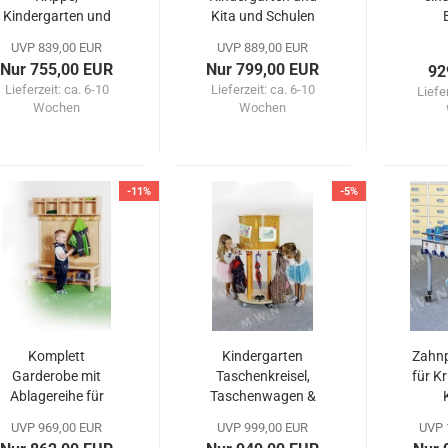
Kindergarten und
Kita und Schulen
Kita
Kind
UVP 839,00 EUR
UVP 889,00 EUR
Nur 755,00 EUR
Nur 799,00 EUR
92
Lieferzeit:
ca. 6-10
Lieferzeit:
ca. 6-10
Liefe
Wochen
Wochen
-11%
-5%
Komplett
Kindergarten
Zahn
Garderobe mit
Taschenkreisel,
für K
Ablagereihe für
Taschenwagen &
Kindergarten und
Litfaßsäule in
UVP 969,00 EUR
UVP 999,00 EUR
UVP 
Krippe
Einem