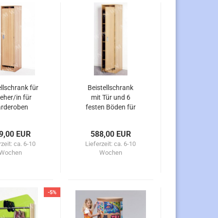
llschrank für
Beistellschrank
ieher/in für
mit Tür und 6
rderoben
festen Böden für
Garderoben
9,00 EUR
588,00 EUR
rzeit:
ca. 6-10
Lieferzeit:
ca. 6-10
Wochen
Wochen
-5%