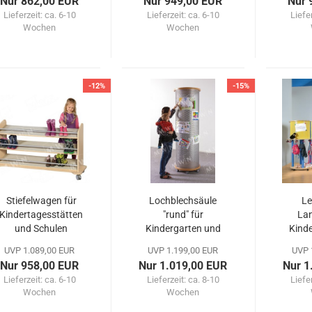
Nur 862,00 EUR
Nur 949,00 EUR
Nur 
Lieferzeit:
ca. 6-10
Lieferzeit:
ca. 6-10
Liefe
Wochen
Wochen
-12%
-15%
Stiefelwagen für
Lochblechsäule
Le
Kindertagesstätten
"rund" für
Lan
und Schulen
Kindergarten und
Kind
Krippe
UVP 1.089,00 EUR
UVP 1.199,00 EUR
UVP 
Nur 958,00 EUR
Nur 1.019,00 EUR
Nur 1
Lieferzeit:
ca. 6-10
Lieferzeit:
ca. 8-10
Liefe
Wochen
Wochen