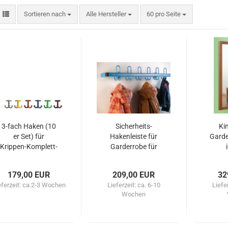
Sortieren nach
pro Seite
Sortieren nach
Alle Hersteller
60 pro Seite
3-fach Haken (10
Sicherheits-
Ki
er Set) für
Hakenleiste für
Garde
Krippen-Komplett-
Garderrobe für
Garderobe
Kindergarten und
Schulen
179,00 EUR
209,00 EUR
32
eferzeit:
ca.2-3 Wochen
Lieferzeit:
ca. 6-10
Liefe
Wochen