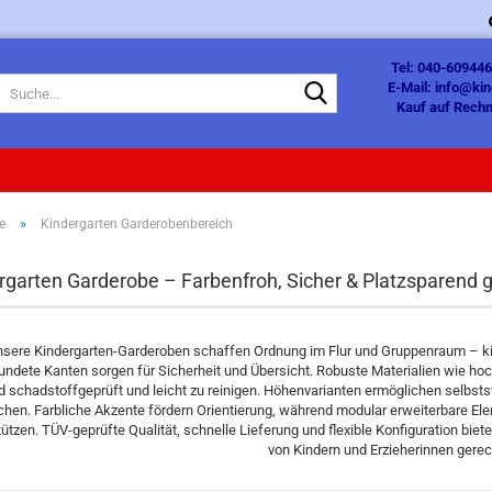
Tel: 040-609446
Suche...
E-Mail: info@ki
Kauf auf Rechn
»
e
Kindergarten Garderobenbereich
rgarten Garderobe – Farbenfroh, Sicher & Platzsparend 
nsere Kindergarten-Garderoben schaffen Ordnung im Flur und Gruppenraum – k
undete Kanten sorgen für Sicherheit und Übersicht. Robuste Materialien wie ho
d schadstoffgeprüft und leicht zu reinigen. Höhenvarianten ermöglichen selbs
hen. Farbliche Akzente fördern Orientierung, während modular erweiterbare El
tützen. TÜV-geprüfte Qualität, schnelle Lieferung und flexible Konfiguration bie
von Kindern und Erzieherinnen gerec