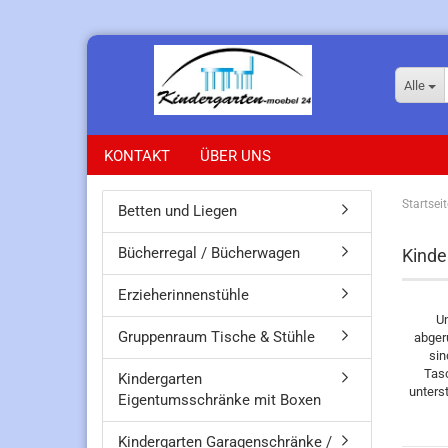
Alle
KONTAKT
ÜBER UNS
Startseit
Betten und Liegen
Bücherregal / Bücherwagen
Kinde
Erzieherinnenstühle
U
Gruppenraum Tische & Stühle
abger
sin
Tasc
Kindergarten
unters
Eigentumsschränke mit Boxen
Kindergarten Garagenschränke /