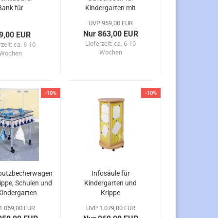
Bank für
Kindergarten mit
ergarten und
einfacher
UVP 959,00 EUR
Kita
Ablagereihe
Nur 863,00 EUR
9,00 EUR
Lieferzeit:
ca. 6-10
rzeit:
ca. 6-10
Wochen
Wochen
-10%
-10%
putzbecherwagen
Infosäule für
rippe, Schulen und
Kindergarten und
Kindergarten
Krippe
1.069,00 EUR
UVP 1.079,00 EUR