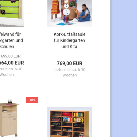
felwand für
Kork-Litfaßsäule
ergarten und
für Kindergarten
Schulen
und Kita
 699,00 EUR
664,00 EUR
769,00 EUR
rzeit:
ca. 6-10
Lieferzeit:
ca. 6-10
Wochen
Wochen
-10%