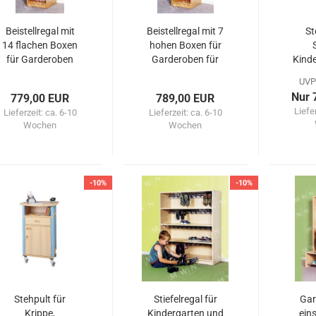
Beistellregal mit
Beistellregal mit 7
St
14 flachen Boxen
hohen Boxen für
für Garderoben
Garderoben für
Kind
für Kindergarten
Kindergarten
Ki
UVP
Nur 
779,00 EUR
789,00 EUR
Liefe
Lieferzeit:
ca. 6-10
Lieferzeit:
ca. 6-10
Wochen
Wochen
-10%
-10%
Stehpult für
Stiefelregal für
Gar
Krippe,
Kindergarten und
ein