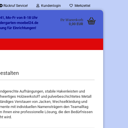
Rückruf Service!
Kundenlogin
Merkzettel
41, Mo-Fr von 8-18 Uhr
Ihr Warenkorb
ndergarten-moebel24.de
0,00 EUR
ung für Einrichtungen!
gestalten
indgerechte Aufhängungen, stabile Hakenleisten und
chwertiges Holzwerkstoff und pulverbeschichtetes Metall
tständiges Verstauen von Jacken, Wechselkleidung und
emente mit individuellen Namensträgern den Teamalltag
ten Ihnen eine professionelle Lösung, die den Bedürfnissen
ht wird.