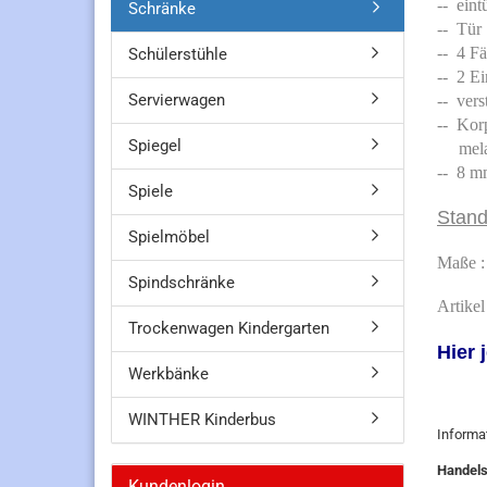
--
eintü
Schränke
-- Tür
-- 4 F
Schülerstühle
-- 2 E
Servierwagen
-- ver
-- Kor
Spiegel
melam
-- 8 m
Spiele
Stand
Spielmöbel
Maße :
Spindschränke
Artike
Trockenwagen Kindergarten
Hier 
Werkbänke
WINTHER Kinderbus
Informa
Handel
Kundenlogin