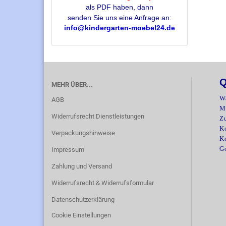
als PDF haben, dann
senden Sie uns eine Anfrage an:
info@kindergarten-moebel24.de
Q
MEHR ÜBER...
W
AGB
M
Widerrufsrecht Dienstleistungen
Z
Ko
Verpackungshinweise
K
G
Impressum
Zahlung und Versand
Widerrufsrecht & Widerrufsformular
Datenschutzerklärung
Cookie Einstellungen