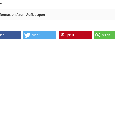
er
formation / zum Aufklappen
ilen
tweet
pin it
teilen