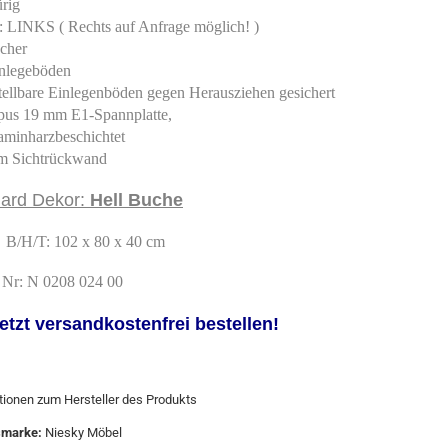
rig
 : LINKS ( Rechts auf Anfrage möglich! )
ächer
inlegeböden
stellbare Einlegenböden gegen Herausziehen gesichert
pus 19 mm E1-Spannplatte,
inharzbeschichtet
m Sichtrückwand
ard Dekor:
Hell Buche
 B/H/T: 102 x 80 x 40 cm
l Nr:
N 0208 024 00
jetzt versandkostenfrei bestellen!
tionen zum Hersteller des Produkts
smarke:
Niesky Möbel