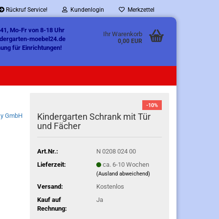
Rückruf Service!
Kundenlogin
Merkzettel
41, Mo-Fr von 8-18 Uhr
Ihr Warenkorb
ndergarten-moebel24.de
0,00 EUR
ung für Einrichtungen!
-10%
Kindergarten Schrank mit Tür
ky GmbH
und Fächer
Art.Nr.:
N 0208 024 00
Lieferzeit:
ca. 6-10 Wochen
(Ausland abweichend)
Versand:
Kostenlos
Kauf auf
Ja
Rechnung: