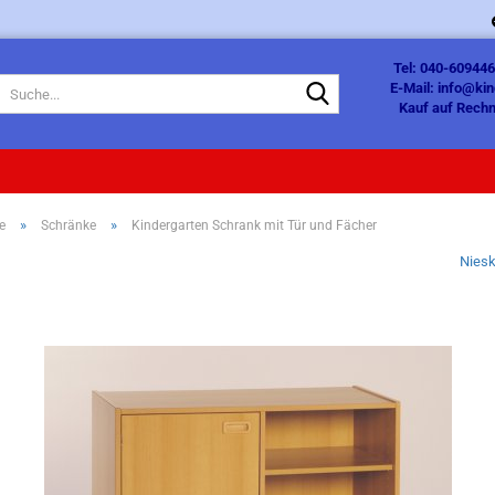
Tel: 040-609446
Suche...
E-Mail: info@ki
Kauf auf Rechn
»
»
e
Schränke
Kindergarten Schrank mit Tür und Fächer
Nies