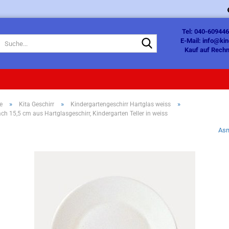
Tel: 040-609446
Suche...
E-Mail: info@ki
Kauf auf Rechn
»
»
»
e
Kita Geschirr
Kindergartengeschirr Hartglas weiss
lach 15,5 cm aus Hartglasgeschirr, Kindergarten Teller in weiss
As