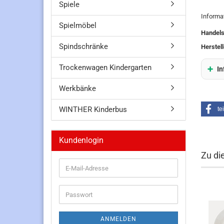
Spiele
Informa
Spielmöbel
Handel
Spindschränke
Herstell
Trockenwagen Kindergarten
In
Werkbänke
WINTHER Kinderbus
te
Kundenlogin
Zu di
E-
Mail-
Adresse
Passwort
ANMELDEN