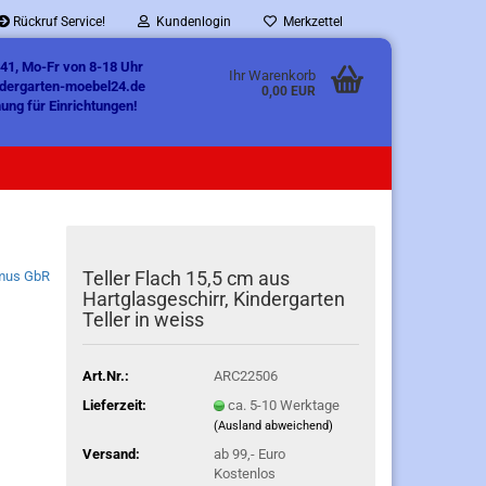
Rückruf Service!
Kundenlogin
Merkzettel
41, Mo-Fr von 8-18 Uhr
Ihr Warenkorb
ndergarten-moebel24.de
0,00 EUR
ung für Einrichtungen!
Teller Flach 15,5 cm aus
mus GbR
Hartglasgeschirr, Kindergarten
Teller in weiss
Art.Nr.:
ARC22506
Lieferzeit:
ca. 5-10 Werktage
(Ausland abweichend)
Versand:
ab 99,- Euro
Kostenlos