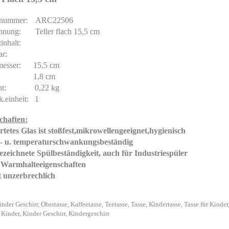
elnummer: ARC22506
hnung: Teller flach 15,5 cm
tinhalt:
elbar:
messer: 15,5 cm
e: 1,8 cm
cht: 0,22 kg
k.einheit: 1
chaften:
ärtetes Glas ist stoßfest,mikrowellengeeignet,hygienisch
ze- u. temperaturschwankungsbeständig
gezeichnete Spülbeständigkeit, auch für Industriespüler
e Warmhalteeigenschaften
ht unzerbrechlich
Kinder Geschirr, Obertasse, Kaffeetasse, Teetasse, Tasse, Kindertasse, Tasse für Kinder
 Kinder, Kinder Geschirr, Kindergeschirr