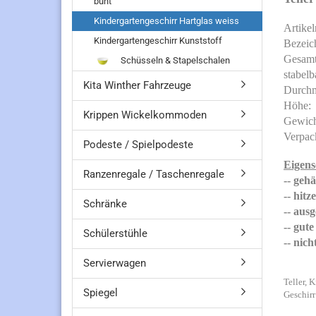
bunt
Kindergartengeschirr Hartglas weiss
Artik
Kindergartengeschirr Kunststoff
Bezeic
Gesam
Schüsseln & Stapelschalen
stab
Kita Winther Fahrzeuge
Durch
Höh
Krippen Wickelkommoden
Gewi
Verpac
Podeste / Spielpodeste
Eigens
Ranzenregale / Taschenregale
-- geh
-- hit
Schränke
-- aus
-- gut
Schülerstühle
-- nic
Servierwagen
Teller, 
Spiegel
Geschirr