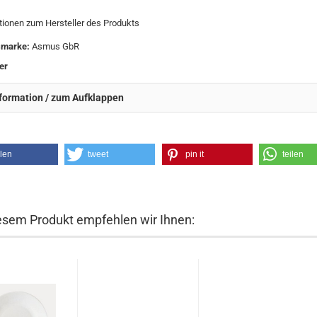
tionen zum Hersteller des Produkts
smarke:
Asmus GbR
er
formation / zum Aufklappen
ilen
tweet
pin it
teilen
esem Produkt empfehlen wir Ihnen: