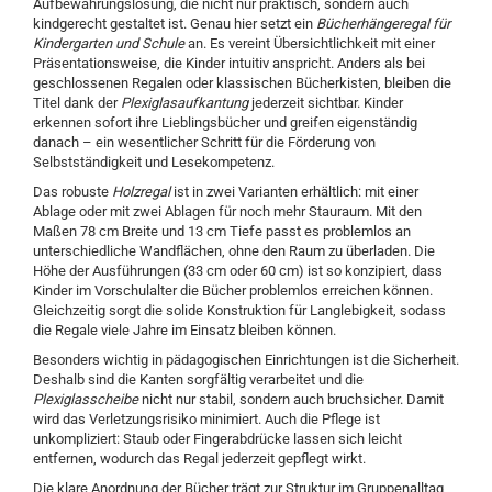
Aufbewahrungslösung, die nicht nur praktisch, sondern auch
kindgerecht gestaltet ist. Genau hier setzt ein
Bücherhängeregal für
Kindergarten und Schule
an. Es vereint Übersichtlichkeit mit einer
Präsentationsweise, die Kinder intuitiv anspricht. Anders als bei
geschlossenen Regalen oder klassischen Bücherkisten, bleiben die
Titel dank der
Plexiglasaufkantung
jederzeit sichtbar. Kinder
erkennen sofort ihre Lieblingsbücher und greifen eigenständig
danach – ein wesentlicher Schritt für die Förderung von
Selbstständigkeit und Lesekompetenz.
Das robuste
Holzregal
ist in zwei Varianten erhältlich: mit einer
Ablage oder mit zwei Ablagen für noch mehr Stauraum. Mit den
Maßen 78 cm Breite und 13 cm Tiefe passt es problemlos an
unterschiedliche Wandflächen, ohne den Raum zu überladen. Die
Höhe der Ausführungen (33 cm oder 60 cm) ist so konzipiert, dass
Kinder im Vorschulalter die Bücher problemlos erreichen können.
Gleichzeitig sorgt die solide Konstruktion für Langlebigkeit, sodass
die Regale viele Jahre im Einsatz bleiben können.
Besonders wichtig in pädagogischen Einrichtungen ist die Sicherheit.
Deshalb sind die Kanten sorgfältig verarbeitet und die
Plexiglasscheibe
nicht nur stabil, sondern auch bruchsicher. Damit
wird das Verletzungsrisiko minimiert. Auch die Pflege ist
unkompliziert: Staub oder Fingerabdrücke lassen sich leicht
entfernen, wodurch das Regal jederzeit gepflegt wirkt.
Die klare Anordnung der Bücher trägt zur Struktur im Gruppenalltag