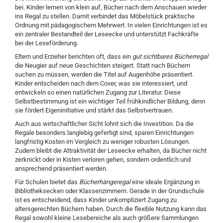
bei. Kinder lernen von klein auf, Bücher nach dem Anschauen wieder
ins Regal zu stellen. Damit verbindet das Möbelstück praktische
Ordnung mit pädagogischem Mehrwert. In vielen Einrichtungen ist es
ein zentraler Bestandteil der Leseecke und unterstützt Fachkräfte
bei der Leseförderung.
Eltern und Erzieher berichten oft, dass ein
gut sichtbares Bücherregal
die Neugier auf neue Geschichten steigert. Statt nach Büchern
suchen zu müssen, werden die Titel auf Augenhöhe präsentiert.
Kinder entscheiden nach dem Cover, was sie interessiert, und
entwickeln so einen natürlichen Zugang zur Literatur. Diese
Selbstbestimmung ist ein wichtiger Teil frühkindlicher Bildung, denn
sie fördert Eigeninitiative und stärkt das Selbstvertrauen.
Auch aus wirtschaftlicher Sicht lohnt sich die Investition. Da die
Regale besonders langlebig gefertigt sind, sparen Einrichtungen
langfristig Kosten im Vergleich zu weniger robusten Lösungen.
Zudem bleibt die Attraktivität der Leseecke erhalten, da Bücher nicht
zerknickt oder in Kisten verloren gehen, sondern ordentlich und
ansprechend präsentiert werden.
Für Schulen bietet das
Bücherhängeregal
eine ideale Ergänzung in
Bibliotheksecken oder Klassenzimmern. Gerade in der Grundschule
ist es entscheidend, dass Kinder unkompliziert Zugang zu
altersgerechten Büchern haben. Durch die flexible Nutzung kann das
Regal sowohl kleine Lesebereiche als auch größere Sammlungen