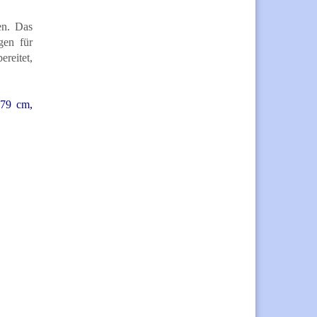
en. Das
gen für
reitet,
 79 cm,