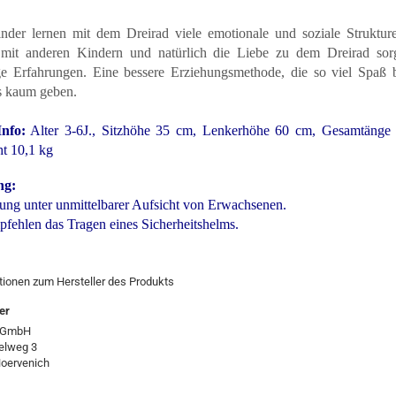
inder lernen mit dem Dreirad viele emotionale und soziale Struktur
 mit anderen Kindern und natürlich die Liebe zu dem Dreirad sor
ge Erfahrungen. Eine bessere Erziehungsmethode, die so viel Spaß be
s kaum geben.
nfo:
Alter 3-6J.,
Sitzhöhe 35 cm, Lenkerhöhe 60 cm, Gesamtänge
t 10,1 kg
ng:
ung unter unmittelbarer Aufsicht von Erwachsenen.
pfehlen das Tragen eines Sicherheitshelms.
tionen zum Hersteller des Produkts
er
 GmbH
elweg 3
oervenich