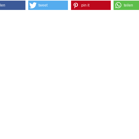
ilen
tweet
pin it
teilen