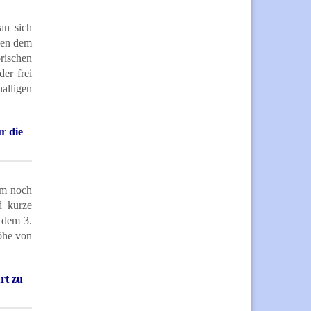
an sich
hen dem
rischen
er frei
alligen
r die
em noch
d kurze
 dem 3.
öhe von
ürt zu