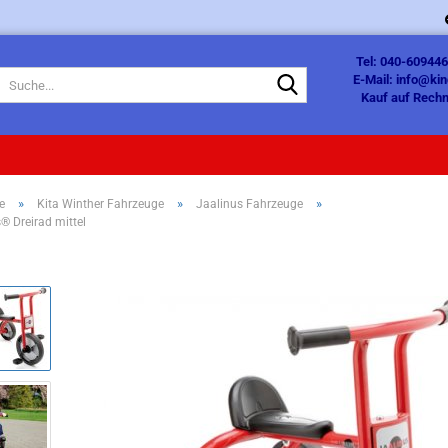
Tel: 040-609446
Suche...
E-Mail: info@ki
Kauf auf Rechn
»
»
»
e
Kita Winther Fahrzeuge
Jaalinus Fahrzeuge
® Dreirad mittel