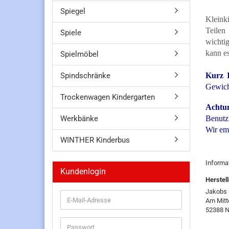
Spiegel
Kleink
Teilen
Spiele
wichti
kann e
Spielmöbel
Spindschränke
Kurz I
Gewich
Trockenwagen Kindergarten
Achtu
Werkbänke
Benutz
Wir em
WINTHER Kinderbus
Informa
Kundenlogin
Herstell
Jakobs
E-
Am Mitt
Mail-
52388 N
Adresse
Passwort