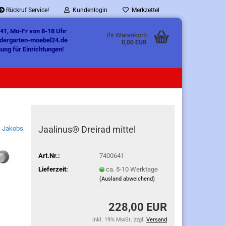
Rückruf Service!
Kundenlogin
Merkzettel
41, Mo-Fr von 8-18 Uhr
Ihr Warenkorb
ndergarten-moebel24.de
0,00 EUR
ung für Einrichtungen!
Jaalinus® Dreirad mittel
Jakobs
Art.Nr.:
7400641
Lieferzeit:
ca. 5-10 Werktage
(Ausland abweichend)
228,00 EUR
inkl. 19% MwSt. zzgl.
Versand