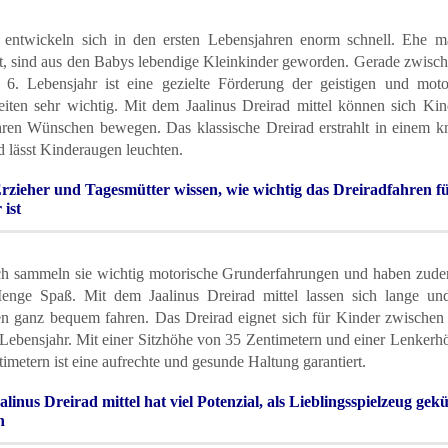
 entwickeln sich in den ersten Lebensjahren enorm schnell. Ehe m
ht, sind aus den Babys lebendige Kleinkinder geworden. Gerade zwisc
 6. Lebensjahr ist eine gezielte Förderung der geistigen und moto
eiten sehr wichtig. Mit dem Jaalinus Dreirad mittel können sich Kind
hren Wünschen bewegen. Das klassische Dreirad erstrahlt in einem kn
 lässt Kinderaugen leuchten.
Erzieher und Tagesmütter wissen, wie wichtig das Dreiradfahren fü
 ist
h sammeln sie wichtig motorische Grunderfahrungen und haben zud
enge Spaß. Mit dem Jaalinus Dreirad mittel lassen sich lange un
en ganz bequem fahren. Das Dreirad eignet sich für Kinder zwischen
 Lebensjahr. Mit einer Sitzhöhe von 35 Zentimetern und einer Lenkerh
imetern ist eine aufrechte und gesunde Haltung garantiert.
alinus Dreirad mittel hat viel Potenzial, als Lieblingsspielzeug gek
n