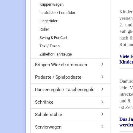
Krippenwagen
Kinder
Laufräder / Lernräder
versie
Liegeräder
2. und
Roller
Fähigk
Swing & FunCart
nach i
Rot und
Taxi / Taxen
Zubehör Fahrzeuge
Viele 
Kinder
Krippen Wickelkommoden
Podeste / Spielpodeste
Dadurc
jede M
Ranzenregale / Taschenregale
Streck
und 6.
Schränke
60 Zent
Schülerstühle
Das Ja
werde
Servierwagen