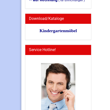
( für Einrichtungen )
Download/Kataloge
Kindergartenmöbel
Service Hotline!