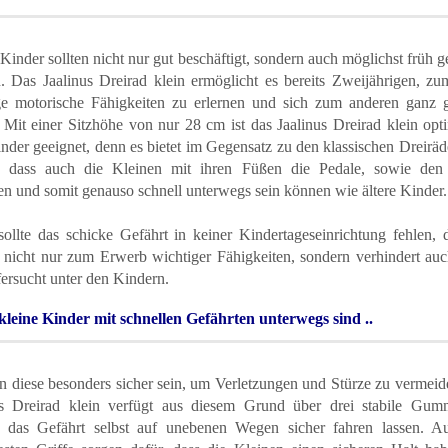
Kinder sollten nicht nur gut beschäftigt, sondern auch möglichst früh g
. Das Jaalinus Dreirad klein ermöglicht es bereits Zweijährigen, zu
ge motorische Fähigkeiten zu erlernen und sich zum anderen ganz 
 Mit einer Sitzhöhe von nur 28 cm ist das Jaalinus Dreirad klein opt
nder geeignet, denn es bietet im Gegensatz zu den klassischen Dreirä
l, dass auch die Kleinen mit ihren Füßen die Pedale, sowie de
en und somit genauso schnell unterwegs sein können wie ältere Kinder.
sollte das schicke Gefährt in keiner Kindertageseinrichtung fehlen, 
t nicht nur zum Erwerb wichtiger Fähigkeiten, sondern verhindert auc
ersucht unter den Kindern.
leine Kinder mit schnellen Gefährten unterwegs sind ..
en diese besonders sicher sein, um Verletzungen und Stürze zu vermei
us Dreirad klein verfügt aus diesem Grund über drei stabile Gumm
 das Gefährt selbst auf unebenen Wegen sicher fahren lassen. A