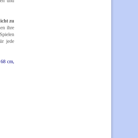
ben und
icht zu
en ihre
Spielen
ür jede
 68 cm,