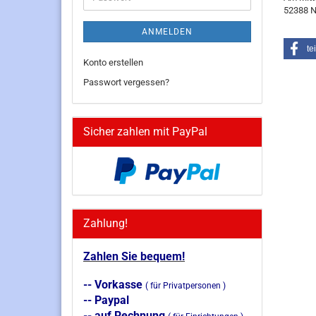
52388 N
ANMELDEN
te
Konto erstellen
Passwort vergessen?
Sicher zahlen mit PayPal
Zahlung!
Zahlen Sie bequem!
-- Vorkasse
( für Privatpersonen )
-- Paypal
-- auf Rechnung