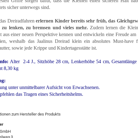
festen Griffe sorgen dafür, dass die Kleinen einen sicheren Halt ha
tets sicher unterwegs sind.
das Dreiradfahren
erlernen Kinder bereits sehr früh, das Gleichgew
, zu lenken, zu bremsen und vieles mehr.
Zudem lernen die Klein
 aus einer neuen Perspektive kennen und entwickeln eine Freude am 
ien, weshalb das Jaalinus Dreirad klein ein absolutes Must-have f
tter, sowie jede Krippe und Kindertagesstätte ist.
nfo:
Alter 2-4 J., Sitzhöhe 28 cm, Lenkerhöhe 54 cm, Gesamtlänge
t 8,30 kg
ng:
ung unter unmittelbarer Aufsicht von Erwachsenen.
pfehlen das Tragen eines Sicherheitshelms.
tionen zum Hersteller des Produkts
er
 GmbH
elweg 3