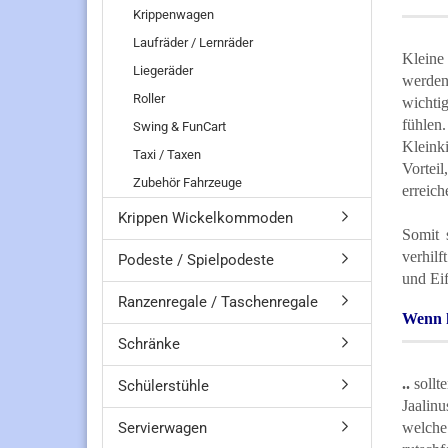
Krippenwagen
Laufräder / Lernräder
Kleine 
Liegeräder
werden
Roller
wichti
fühlen.
Swing & FunCart
Kleinki
Taxi / Taxen
Vortei
Zubehör Fahrzeuge
erreich
Krippen Wickelkommoden
Somit 
verhilf
Podeste / Spielpodeste
und Eif
Ranzenregale / Taschenregale
Wenn k
Schränke
..
sollt
Schülerstühle
Jaalin
Servierwagen
welche