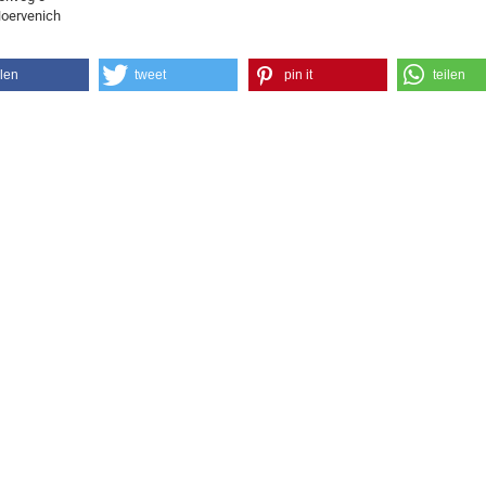
oervenich
ilen
tweet
pin it
teilen