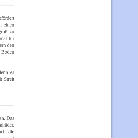
efördert
m einen
groß zu
imal für
dern den
n Boden
denn es
h Streit
den. Das
iräder,
uch die