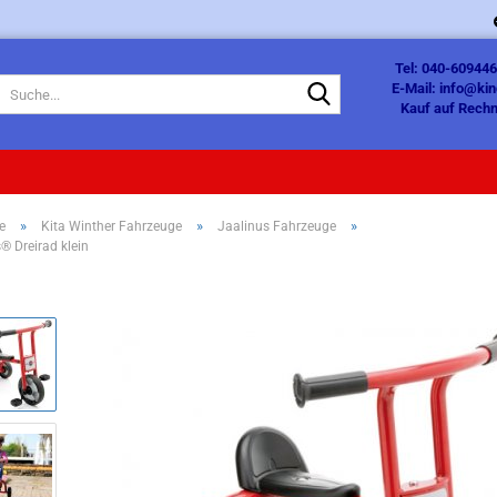
Tel: 040-609446
Suche...
E-Mail: info@ki
Kauf auf Rechn
»
»
»
e
Kita Winther Fahrzeuge
Jaalinus Fahrzeuge
® Dreirad klein