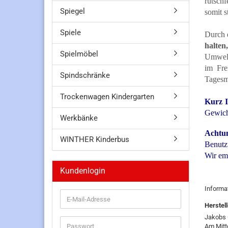
rutsch
Spiegel
somit s
Spiele
Durch 
halten
Spielmöbel
Umwelt
im Fre
Spindschränke
Tagesmu
Trockenwagen Kindergarten
Kurz I
Gewich
Werkbänke
Achtu
WINTHER Kinderbus
Benutz
Wir em
Kundenlogin
Informa
E-
Herstell
Mail-
Adresse
Jakobs
Passwort
Am Mitt