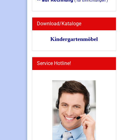
( für Einrichtungen )
Download/Kataloge
Kindergartenmöbel
Service Hotline!