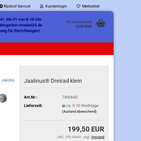
Rückruf Service!
Kundenlogin
Merkzettel
41, Mo-Fr von 8-18 Uhr
Ihr Warenkorb
ndergarten-moebel24.de
0,00 EUR
ung für Einrichtungen!
Jaalinus® Dreirad klein
Jakobs
Art.Nr.:
7400640
Lieferzeit:
ca. 5-10 Werktage
(Ausland abweichend)
199,50 EUR
inkl. 19% MwSt. zzgl.
Versand