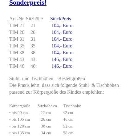
Sonderpreis!
Art.-Nr. Sitzhöhe
StückPreis
TIM 21 21
104,- Euro
TIM 26 26
104,- Euro
TIM 31 31
104,- Euro
TIM 35 35
104,- Euro
TIM 38 38
104,- Euro
TIM 43 43
146,- Euro
TIM 46 46
146,- Euro
Stuhl- und Tischhöhen – Bestellgrößen
Die Praxis lehrt, dass sich folgende Stuhl- & Tischhöhen
passend zur Körpergröße des Kindes empfehlen:
Körpergröße Sitzhöhe ca. Tischhöhe
• bis 90 cm 22 cm 42 cm
• bis 105 cm 26 cm 46 cm
• bis 120 cm 30 cm 52 cm
• bis 135 cm 34 cm 58 cm