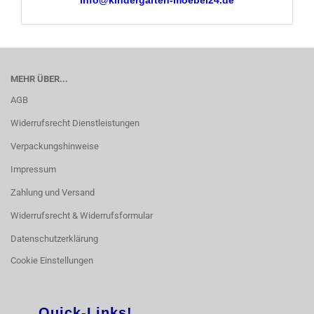
info@kindergarten-moebel24.de
MEHR ÜBER...
AGB
Widerrufsrecht Dienstleistungen
Verpackungshinweise
Impressum
Zahlung und Versand
Widerrufsrecht & Widerrufsformular
Datenschutzerklärung
Cookie Einstellungen
Quick-Links!