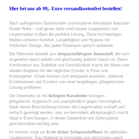
Hier bei uns ab 99,- Euro versandkostenfrei bestellen!
Nach aufregenden Spielstunden und kreativen Aktivitäten brauchen
Kinder Ruhe – und genau dafür sind unsere
Liegepolster und
Liegenmatten in Bunt
die perfekte Lösung. Diese hochwertigen
Matten vereinen Komfort, Langlebigkeit und Hygiene mit
fröhlichem Design, das jeden Ruheraum optisch aufwertet.
Die Oberseite besteht aus
strapazierfähigem Jeansstoff
, der sich
angenehm weich anfühlt und gleichzeitig äußerst robust ist. Diese
Kombination aus Stabilität und Gemütlichkeit macht die Matte zum
idealen Begleiter für den täglichen Einsatz in Kitas und
Kindergärten. Kinder können sich entspannt ausruhen, während
Erzieherinnen und Erzieher von einer langlebigen, pflegeleichten
Lösung profitieren.
Die Unterseite ist mit
farbigem Kunstleder
bezogen –
pflegeleicht, hygienisch und unempfindlich gegen Feuchtigkeit.
Dank dieser Beschichtung können die Liegenmatten schnell und
einfach gereinigt werden, was sie besonders alltagstauglich macht.
Ideal in Einrichtungen, in denen Sauberkeit und Zeitersparnis
gleichermaßen wichtig sind.
Im Inneren sorgt ein
8 cm dicker Schaumstoffkern
für optimalen
Liegekomfort. Das Material ist formstabil und gleichzeitig weich