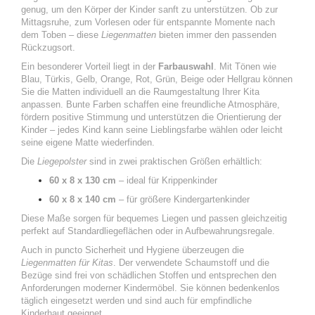
genug, um den Körper der Kinder sanft zu unterstützen. Ob zur
Mittagsruhe, zum Vorlesen oder für entspannte Momente nach
dem Toben – diese
Liegenmatten
bieten immer den passenden
Rückzugsort.
Ein besonderer Vorteil liegt in der
Farbauswahl
. Mit Tönen wie
Blau, Türkis, Gelb, Orange, Rot, Grün, Beige oder Hellgrau können
Sie die Matten individuell an die Raumgestaltung Ihrer Kita
anpassen. Bunte Farben schaffen eine freundliche Atmosphäre,
fördern positive Stimmung und unterstützen die Orientierung der
Kinder – jedes Kind kann seine Lieblingsfarbe wählen oder leicht
seine eigene Matte wiederfinden.
Die
Liegepolster
sind in zwei praktischen Größen erhältlich:
60 x 8 x 130 cm
– ideal für Krippenkinder
60 x 8 x 140 cm
– für größere Kindergartenkinder
Diese Maße sorgen für bequemes Liegen und passen gleichzeitig
perfekt auf Standardliegeflächen oder in Aufbewahrungsregale.
Auch in puncto Sicherheit und Hygiene überzeugen die
Liegenmatten für Kitas
. Der verwendete Schaumstoff und die
Bezüge sind frei von schädlichen Stoffen und entsprechen den
Anforderungen moderner Kindermöbel. Sie können bedenkenlos
täglich eingesetzt werden und sind auch für empfindliche
Kinderhaut geeignet.