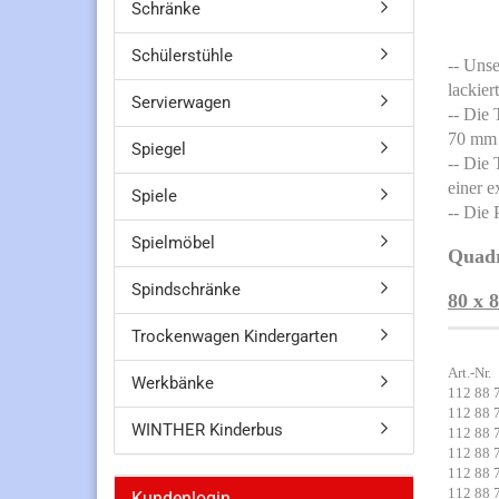
Schränke
Schülerstühle
-- Unse
lackier
Servierwagen
-- Die 
70 mm 
Spiegel
-- Die 
einer e
Spiele
-- Die 
Spielmöbel
Quadr
Spindschränke
80 x 
Trockenwagen Kindergarten
Art.
Werkbänke
112 
112 
WINTHER Kinderbus
112 
112 
112 
112 
Kundenlogin