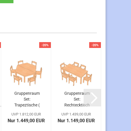
-20%
-20%
Gruppenraum
Gruppenraum
Kinderga
Set:
Set:
Ovaltis
..
Trapeztische (
Rechtecktisch
aus
2x ) mit...
mit 6 TIM...
Massivh
UVP 1.812,00 EUR
UVP 1.439,00 EUR
UVP 606,0
140..
Nur 1.449,00 EUR
Nur 1.149,00 EUR
Nur 485,0