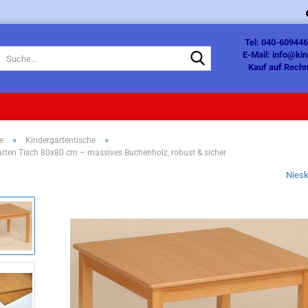
Tel: 040-609446
Suche...
E-Mail: info@ki
Kauf auf Rechn
»
»
e
Kindergartentische
rten Tisch 80x80 cm – massives Buchenholz, robust & sicher
Nies