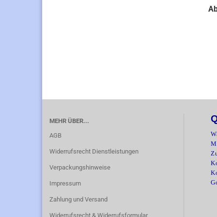
Ab
Q
MEHR ÜBER...
W
AGB
M
Widerrufsrecht Dienstleistungen
Z
Ko
Verpackungshinweise
K
G
Impressum
Zahlung und Versand
Widerrufsrecht & Widerrufsformular