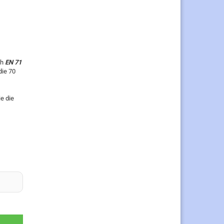
ch
EN 71
die 70
e die