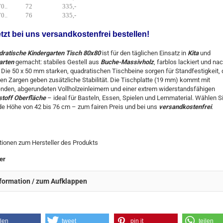
88 70.. 72 335,-
88 70.. 76 335,-
etzt bei uns versandkostenfrei bestellen!
dratische Kindergarten Tisch 80x80
ist für den täglichen Einsatz in
Kita
und
arten
gemacht: stabiles Gestell aus
Buche-Massivholz
, farblos lackiert und na
. Die 50 x 50 mm starken, quadratischen Tischbeine sorgen für Standfestigkeit, 
n Zargen geben zusätzliche Stabilität. Die Tischplatte (19 mm) kommt mit
nden, abgerundeten Vollholzeinleimern und einer extrem widerstandsfähigen
stoff Oberfläche
– ideal für Basteln, Essen, Spielen und Lernmaterial. Wählen Si
e Höhe von 42 bis 76 cm – zum fairen Preis und bei uns
versandkostenfrei
.
tionen zum Hersteller des Produkts
er
formation / zum Aufklappen
ilen
tweet
pin it
teilen