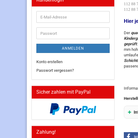
112 
112 
E-
Hier j
Mail-
Adresse
Passwort
Der
qua
Kinderg
geprüft
ANMELDEN
mm hohe
umlaufe
Schicht
Konto erstellen
passend
Passwort vergessen?
Informa
Sicher zahlen mit PayPal
Herstell
In
Zahlung!
te