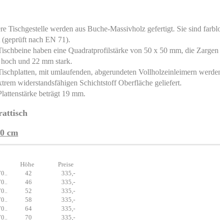
re Tischgestelle werden aus Buche-Massivholz gefertigt. Sie sind farbl
t (geprüft nach EN 71).
Tischbeine haben eine Quadratprofilstärke von 50 x 50 mm, die Zargen
hoch und 22 mm stark.
Tischplatten, mit umlaufenden, abgerundeten Vollholzeinleimern werde
xtrem widerstandsfähigen Schichtstoff Oberfläche geliefert.
Plattenstärke beträgt 19 mm.
attisch
80 cm
-Nr. Höhe Preise
88 70.. 42 335,-
88 70.. 46 335,-
88 70.. 52 335,-
88 70.. 58 335,-
88 70.. 64 335,-
88 70.. 70 335,-