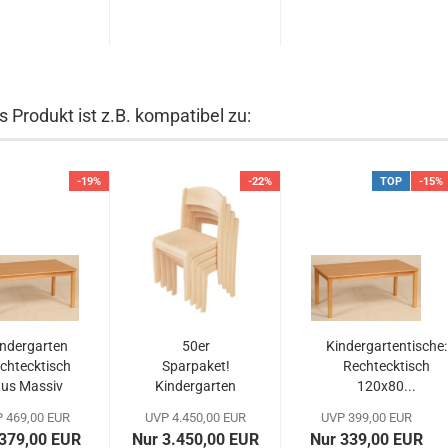
s Produkt ist z.B. kompatibel zu:
-19%
-22%
TOP
-15%
indergarten
50er
Kindergartentische:
chtecktisch
Sparpaket!
Rechtecktisch
us Massiv
Kindergarten
120x80...
Holz...
Stühle
 469,00 EUR
UVP 4.450,00 EUR
UVP 399,00 EUR
Moritz...
379,00 EUR
Nur 3.450,00 EUR
Nur 339,00 EUR