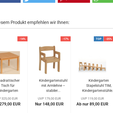
esem Produkt empfehlen wir Ihnen:
-14%
-17%
TOP
-25%
adrattischer
Kindergartenstuhl
Kindergarten
Tisch für
mit Armlehne –
Stapelstuhl TIM,
indergarten
stabiler...
Kindergartenstühle.
aus...
 325,00 EUR
UVP 179,00 EUR
UVP 119,00 EUR
279,00 EUR
Nur 148,00 EUR
Ab nur 89,00 EUR