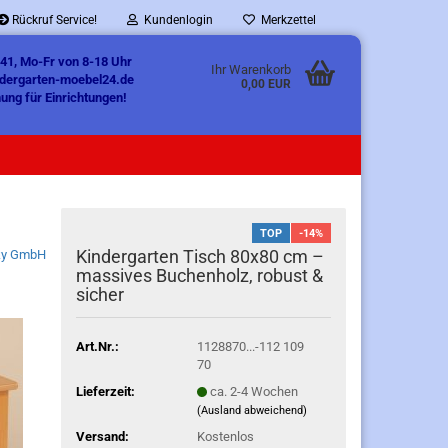
Rückruf Service!
Kundenlogin
Merkzettel
41, Mo-Fr von 8-18 Uhr
Ihr Warenkorb
ndergarten-moebel24.de
0,00 EUR
ung für Einrichtungen!
TOP
-14%
Kindergarten Tisch 80x80 cm –
ky GmbH
massives Buchenholz, robust &
sicher
Art.Nr.:
1128870...-112 109
70
Lieferzeit:
ca. 2-4 Wochen
(Ausland abweichend)
Versand:
Kostenlos