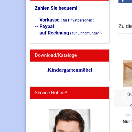
Zahlen Sie bequem!
-- Vorkasse
( für Privatpersonen )
Zu di
-- Paypal
-- auf Rechnung
( für Einrichtungen )
Download/Kataloge
Kindergartenmöbel
Service Hotline!
Qu
K
UVP
Nur 