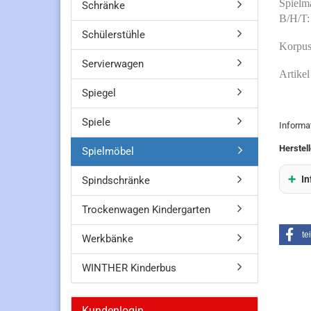
Spielma
Schränke
B/H/T:
Schülerstühle
Korpus
Servierwagen
Artikel
Spiegel
Spiele
Informa
Herstell
Spielmöbel
In
Spindschränke
Trockenwagen Kindergarten
te
Werkbänke
WINTHER Kinderbus
Kundenlogin