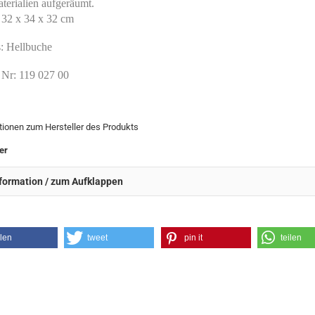
terialien aufgeräumt.
 32 x 34 x 32 cm
: Hellbuche
 Nr: 119 027 00
tionen zum Hersteller des Produkts
er
formation / zum Aufklappen
ilen
tweet
pin it
teilen