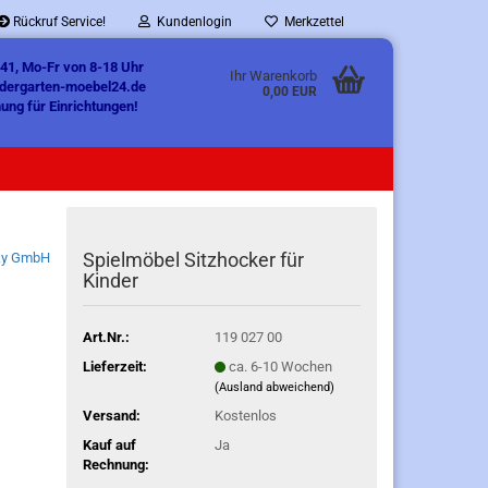
Rückruf Service!
Kundenlogin
Merkzettel
41, Mo-Fr von 8-18 Uhr
Ihr Warenkorb
ndergarten-moebel24.de
0,00 EUR
ung für Einrichtungen!
Spielmöbel Sitzhocker für
ky GmbH
Kinder
Art.Nr.:
119 027 00
Lieferzeit:
ca. 6-10 Wochen
(Ausland abweichend)
Versand:
Kostenlos
Kauf auf
Ja
Rechnung: