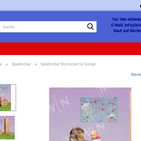
Tel: 040-609446
Suche...
E-Mail: info@ki
Kauf auf Rechn
»
»
e
Spielmöbel
Spielmöbel Sitzhocker für Kinder
Nies