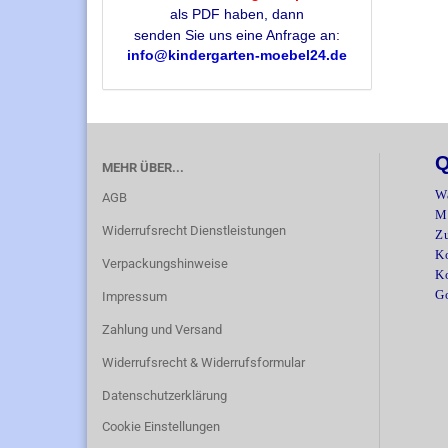
als PDF haben, dann
senden Sie uns eine Anfrage an:
info@kindergarten-moebel24.de
Q
MEHR ÜBER...
W
AGB
M
Widerrufsrecht Dienstleistungen
Z
Ko
Verpackungshinweise
K
G
Impressum
Zahlung und Versand
Widerrufsrecht & Widerrufsformular
Datenschutzerklärung
Cookie Einstellungen