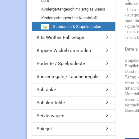
bunt
mikrowe
Kindergartengeschirr Hartglas weiss
- hitze
- ausge
Kindergartengeschirr Kunststoff
auch für
- gute 
Schüsseln & Stapelschalen
- nicht 
Kita Winther Fahrzeuge
- nicht 
Daten:
Krippen Wickelkommoden
Stapels
Podeste / Spielpodeste
Empilab
Durchm
Ranzenregale / Taschenregale
Farbe: k
Höhe: 
Inhalt: 
Schränke
Material
Serie: 
Schülerstühle
Verpack
Gewicht
Servierwagen
Spiegel