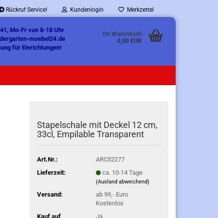
Rückruf Service!
Kundenlogin
Merkzettel
41, Mo-Fr von 8-18 Uhr
Ihr Warenkorb
ndergarten-moebel24.de
0,00 EUR
ung für Einrichtungen!
Stapelschale mit Deckel 12 cm,
33cl, Empilable Transparent
Art.Nr.:
ARC52277
Lieferzeit:
ca. 10-14 Tage
(Ausland abweichend)
Versand:
ab 99,- Euro
Kostenlos
Kauf auf
Ja