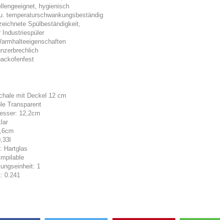
llengeeignet, hygienisch
- u. temperaturschwankungsbeständig
zeichnete Spülbeständigkeit,
 Industriespüler
Warmhalteeigenschaften
unzerbrechlich
backofenfest
chale mit Deckel 12 cm
le Transparent
esser: 12,2cm
lar
5,6cm
0,33l
: Hartglas
Empilable
ungseinheit: 1
: 0.241