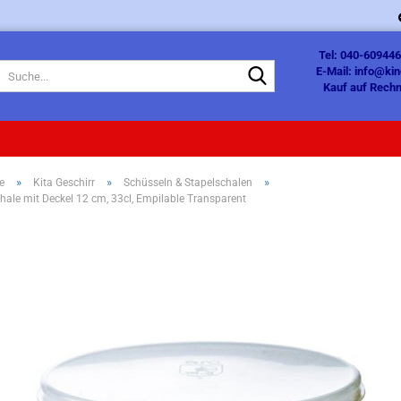
Tel: 040-609446
Suche...
E-Mail: info@ki
Kauf auf Rechn
»
»
»
e
Kita Geschirr
Schüsseln & Stapelschalen
hale mit Deckel 12 cm, 33cl, Empilable Transparent