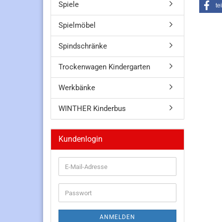
Spiele
te
Spielmöbel
Spindschränke
Trockenwagen Kindergarten
Werkbänke
WINTHER Kinderbus
Kundenlogin
E-
Mail-
Adresse
Passwort
ANMELDEN