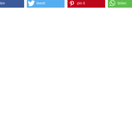
ilen
tweet
pin it
teilen