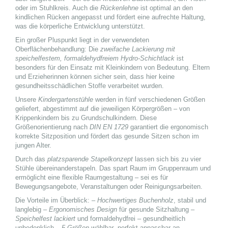
oder im Stuhlkreis. Auch die
Rückenlehne
ist optimal an den
kindlichen Rücken angepasst und fördert eine aufrechte Haltung,
was die körperliche Entwicklung unterstützt.
Ein großer Pluspunkt liegt in der verwendeten
Oberflächenbehandlung: Die
zweifache Lackierung mit
speichelfestem, formaldehydfreiem Hydro-Schichtlack
ist
besonders für den Einsatz mit Kleinkindern von Bedeutung. Eltern
und Erzieherinnen können sicher sein, dass hier keine
gesundheitsschädlichen Stoffe verarbeitet wurden.
Unsere
Kindergartenstühle
werden in fünf verschiedenen Größen
geliefert, abgestimmt auf die jeweiligen Körpergrößen – von
Krippenkindern bis zu Grundschulkindern. Diese
Größenorientierung nach
DIN EN 1729
garantiert die ergonomisch
korrekte Sitzposition und fördert das gesunde Sitzen schon im
jungen Alter.
Durch das
platzsparende Stapelkonzept
lassen sich bis zu vier
Stühle übereinanderstapeln. Das spart Raum im Gruppenraum und
ermöglicht eine flexible Raumgestaltung – sei es für
Bewegungsangebote, Veranstaltungen oder Reinigungsarbeiten.
Die Vorteile im Überblick: –
Hochwertiges Buchenholz
, stabil und
langlebig –
Ergonomisches Design
für gesunde Sitzhaltung –
Speichelfest lackiert
und formaldehydfrei – gesundheitlich
unbedenklich –
5 Größen wählbar
, perfekt anpassbar an