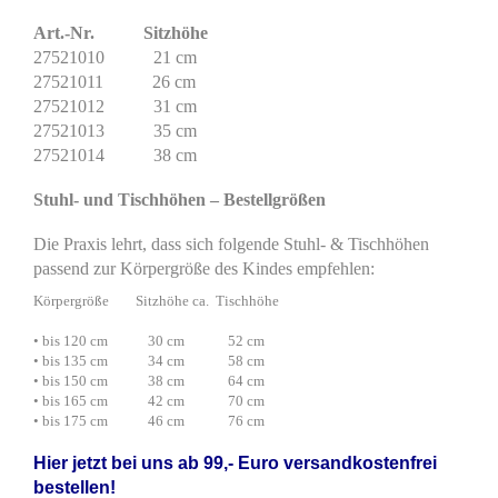
Art.-Nr. Sitzhöhe
27521010 21 cm
27521011 26 cm
27521012 31 cm
27521013 35 cm
27521014 38 cm
Stuhl- und Tischhöhen – Bestellgrößen
Die Praxis lehrt, dass sich folgende Stuhl- & Tischhöhen
passend zur Körpergröße des Kindes empfehlen:
Körpergröße Sitzhöhe ca. Tischhöhe
• bis 120 cm 30 cm 52 cm
• bis 135 cm 34 cm 58 cm
• bis 150 cm 38 cm 64 cm
• bis 165 cm 42 cm 70 cm
• bis 175 cm 46 cm 76 cm
Hier jetzt bei uns ab 99,- Euro versandkostenfrei
bestellen!