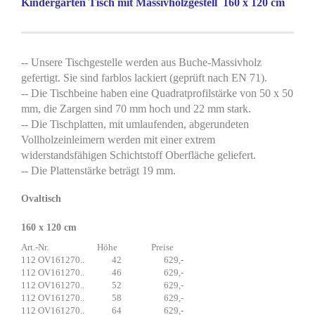
Kindergarten Tisch mit Massivholzgestell 160 x 120 cm
-- Unsere Tischgestelle werden aus Buche-Massivholz
gefertigt. Sie sind farblos lackiert (geprüft nach EN 71).
-- Die Tischbeine haben eine Quadratprofilstärke von 50 x 50
mm, die Zargen sind 70 mm hoch und 22 mm stark.
-- Die Tischplatten, mit umlaufenden, abgerundeten
Vollholzeinleimern werden mit einer extrem
widerstandsfähigen Schichtstoff Oberfläche geliefert.
-- Die Plattenstärke beträgt 19 mm.
Ovaltisch
160 x 120 cm
Art.-Nr. Höhe Preise
112 OV161270.. 42 629,-
112 OV161270..
46 629,-
112 OV161270.. 52 629,-
112 OV161270.. 58 629,-
112 OV161270.. 64 629,-